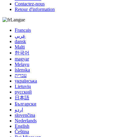
Contactez-nous
Retour d'information
Langue
Français
عربي
dansk
Malti
한국어
magyar
Melayu
íslenska
עברית
українська
Lietuvių
русский
日本語
Български
اردو
slovenčina
Nederlands
English
Čeština