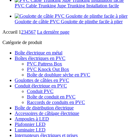
PVC Cable Trunking Jupe Trunking Installation facile
Goulotte de câble PVC Goulotte de plinthe facile à plier
Accueil
1
2
3
4
5
6
7
La dernière page
Catégorie de produit
Boîte électrique en métal
Boîtes électriques en PVC
PVC Pattress Box
PVC Knock Out Box
Boîte de doublure sèche en PVC
Goulottes de câbles en PVC
Conduit électrique en PVC
Conduit PVC
Boîte de conduit en PVC
Raccords de conduits en PVC
Boîte de distribution électrique
Accessoires de câblage électrique
Ampoules à LED
Plafonnier LED
Luminaire LED
Interrupteurs électriques et prises