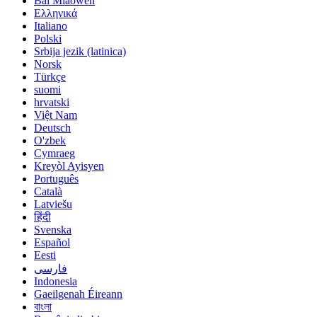
Bai Miaowen
Ελληνικά
Italiano
Polski
Srbija jezik (latinica)
Norsk
Türkçe
suomi
hrvatski
Việt Nam
Deutsch
O'zbek
Cymraeg
Kreyòl Ayisyen
Português
Català
Latviešu
हिंदी
Svenska
Español
Eesti
فارسی
Indonesia
Gaeilgenah Éireann
বাংলা