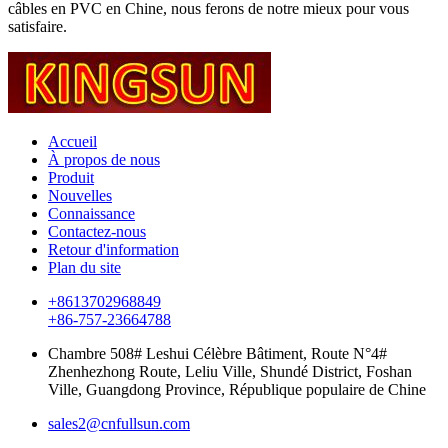
câbles en PVC en Chine, nous ferons de notre mieux pour vous
satisfaire.
Accueil
À propos de nous
Produit
Nouvelles
Connaissance
Contactez-nous
Retour d'information
Plan du site
+8613702968849
+86-757-23664788
Chambre 508# Leshui Célèbre Bâtiment, Route N°4#
Zhenhezhong Route, Leliu Ville, Shundé District, Foshan
Ville, Guangdong Province, République populaire de Chine
sales2@cnfullsun.com